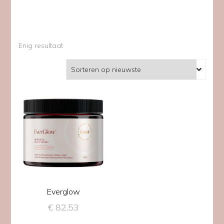
Enig resultaat
Everglow
€
82,53