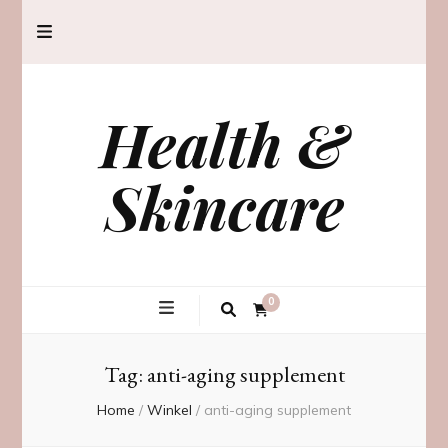
Health &
Skincare
0
Tag:
anti-aging supplement
Home
/
Winkel
/
anti-aging supplement