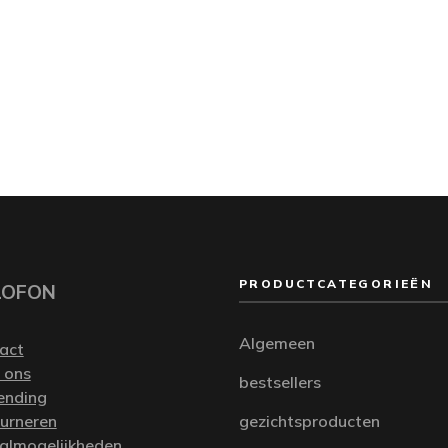
PRODUCTCATEGORIEËN
LOFON
Algemeen
act
 ons
bestsellers
ending
urneren
gezichtsproducten
almogelijkheden