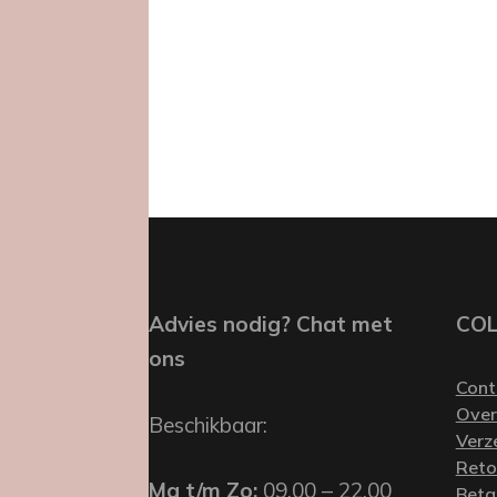
Advies nodig? Chat met
CO
ons
Cont
Over
Beschikbaar:
Verz
Reto
Ma t/m Zo:
09.00 – 22.00
Beta