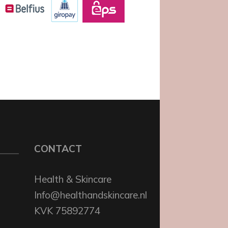
CONTACT
Health & Skincare
Info@healthandskincare.nl
KVK 75892774