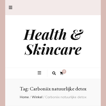
Health &
Skincare
0
Tag:
Carboniix natuurlijke detox
Home
/
Winkel
/
Carboniix natuurlijke detox