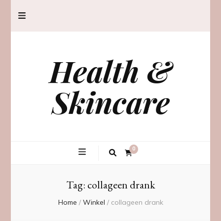
Health &
Skincare
0
Tag:
collageen drank
Home
/
Winkel
/
collageen drank