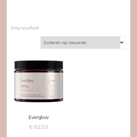
Enig resultaat
Everglow
€
82,53