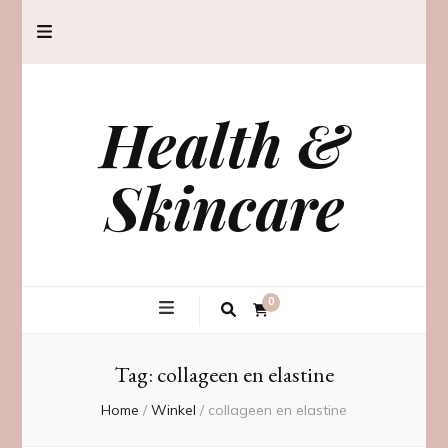
Health &
Skincare
0
Tag:
collageen en elastine
Home
/
Winkel
/
collageen en elastine