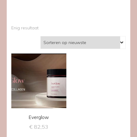
Enig resultaat
Everglow
€
82,53