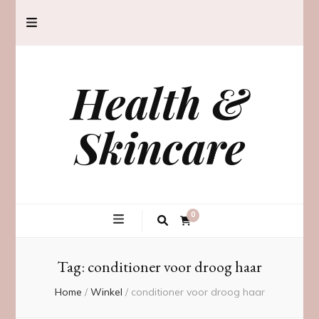
Health &
Skincare
0
Tag:
conditioner voor droog haar
Home
/
Winkel
/
conditioner voor droog haar