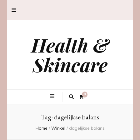
Health &
Skincare
0
Tag:
dagelijkse balans
Home
/
Winkel
/
dagelijkse balans