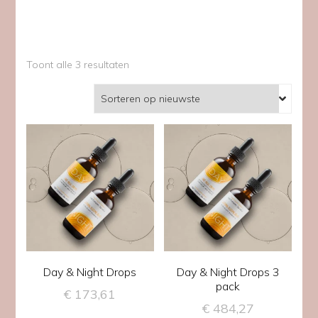
Gesorteerd
Toont alle 3 resultaten
op
nieuwste
Day & Night Drops
Day & Night Drops 3
pack
€
173,61
€
484,27