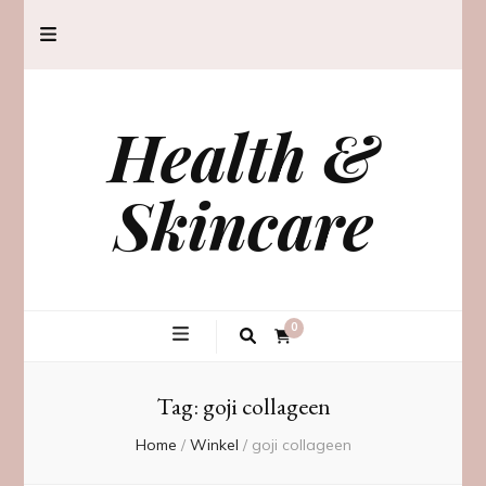
Health &
Skincare
0
Tag:
goji collageen
Home
/
Winkel
/
goji collageen