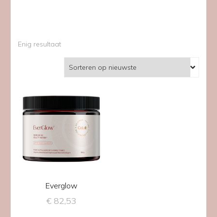
Enig resultaat
Everglow
€
82,53