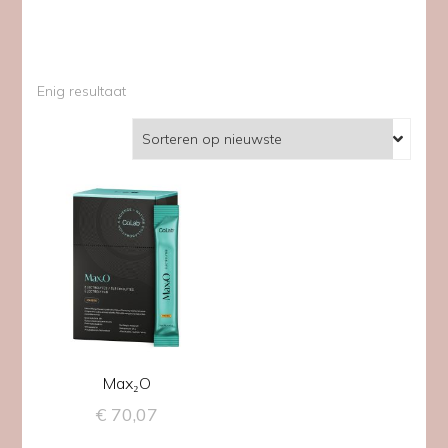
Enig resultaat
Max₂O
€
70,07