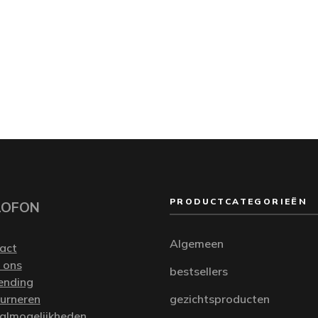
PRODUCTCATEGORIEËN
LOFON
Algemeen
act
 ons
bestsellers
ending
urneren
gezichtsproducten
almogelijkheden