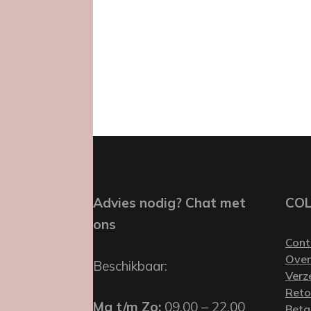
Advies nodig? Chat met
CO
ons
Cont
Over
Beschikbaar:
Verz
Reto
Ma t/m Zo:
09.00 – 22.00
Beta