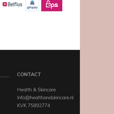
CONTACT
Health & Skincare
Info@healthandskincare.nl
KVK 75892774