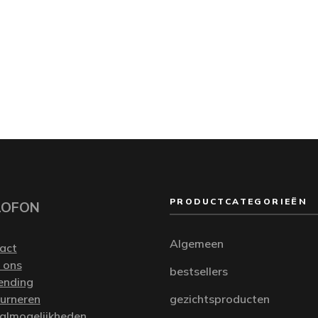
PRODUCTCATEGORIEËN
LOFON
Algemeen
act
 ons
bestsellers
ending
urneren
gezichtsproducten
almogelijkheden