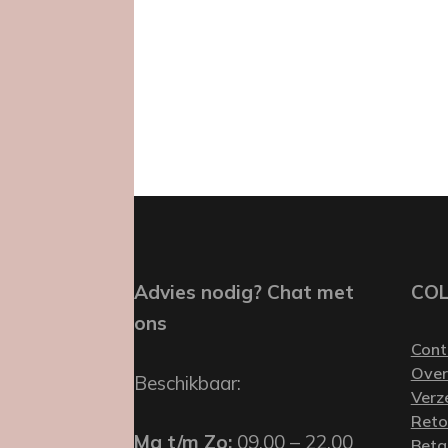
Advies nodig? Chat met
CO
ons
Cont
Over
Beschikbaar:
Verz
Reto
Ma t/m Zo:
09.00 – 22.00
Beta