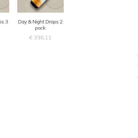
ps 3
Day & Night Drops 2
pack
€
330,11