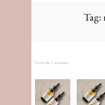
Tag:
Gesorteerd
Toont alle 3 resultaten
op
nieuwste