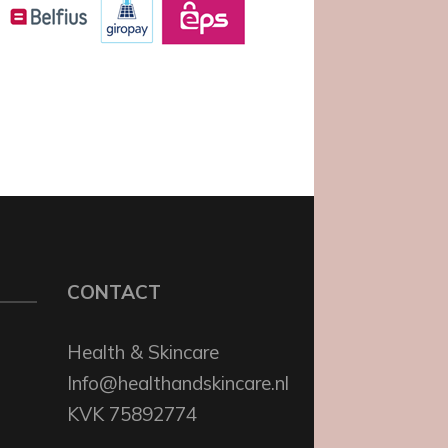
CONTACT
Health & Skincare
Info@healthandskincare.nl
KVK 75892774