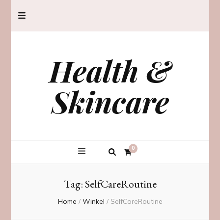
Health &
Skincare
0
Tag:
SelfCareRoutine
Home
/
Winkel
/
SelfCareRoutine