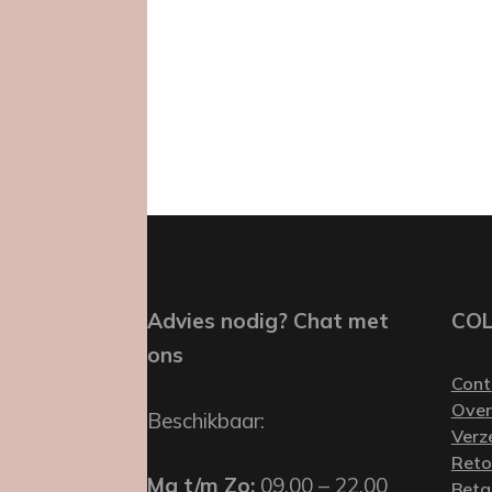
Advies nodig? Chat met
CO
ons
Cont
Over
Beschikbaar:
Verz
Reto
Ma t/m Zo:
09.00 – 22.00
Beta