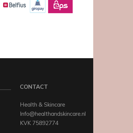
CONTACT
Health & Skincare
Info@healthandskincare.nl
KVK 75892774