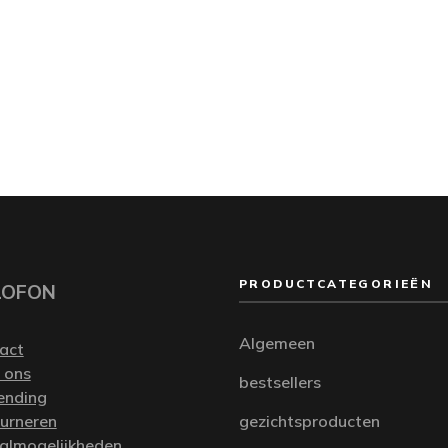
PRODUCTCATEGORIEËN
LOFON
Algemeen
act
 ons
bestsellers
ending
urneren
gezichtsproducten
almogelijkheden