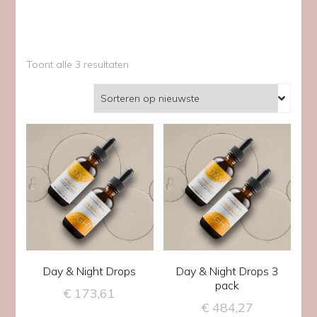
Gesorteerd
Toont alle 3 resultaten
op
nieuwste
Day & Night Drops
Day & Night Drops 3
pack
€
173,61
€
484,27