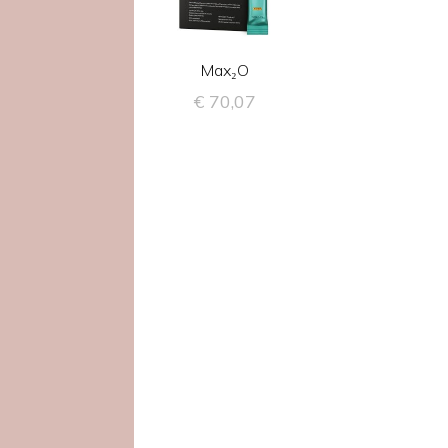
Max₂O
€
70,07