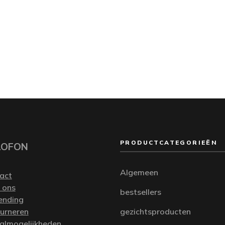
PRODUCTCATEGORIEËN
LOFON
Algemeen
act
 ons
bestsellers
ending
urneren
gezichtsproducten
almogelijkheden