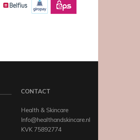
CONTACT
Health & Skincare
Info@healthandskincare.nl
KVK 75892774