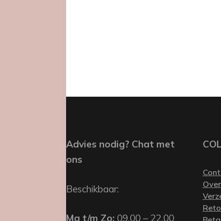
Advies nodig? Chat met
CO
ons
Cont
Over
Beschikbaar:
Verz
Reto
Ma t/m Zo:
09.00 – 22.00
Beta