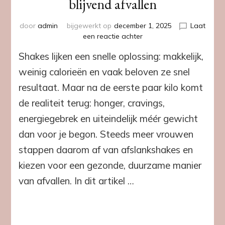
blijvend afvallen
door
admin
bijgewerkt op
december 1, 2025
Laat
op
een reactie achter
Waarom
Shakes lijken een snelle oplossing: makkelijk,
shakes
niet
weinig calorieën en vaak beloven ze snel
helpen
resultaat. Maar na de eerste paar kilo komt
bij
blijvend
de realiteit terug: honger, cravings,
afvallen
energiegebrek en uiteindelijk méér gewicht
dan voor je begon. Steeds meer vrouwen
stappen daarom af van afslankshakes en
kiezen voor een gezonde, duurzame manier
van afvallen. In dit artikel …