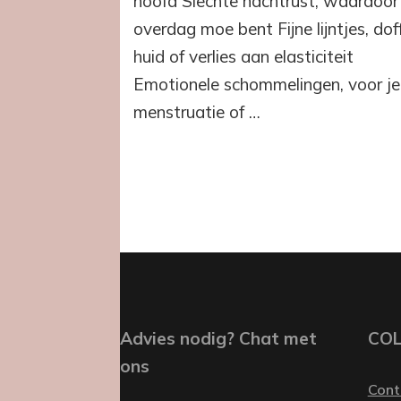
hoofd Slechte nachtrust, waardoor 
overdag moe bent Fijne lijntjes, dof
huid of verlies aan elasticiteit
Emotionele schommelingen, voor je
menstruatie of …
Advies nodig? Chat met
CO
ons
Cont