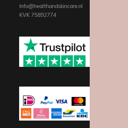
Info@healthandskincare.nl
KVK 75892774