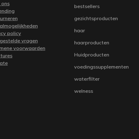
 ons
bestsellers
ending
urneren
gezichtsproducten
almogelijkheden
haar
acy policy
 gestelde vragen
haarproducten
mene voorwaarden
Huidproducten
tures
iate
voedingssupplementen
waterfilter
welness