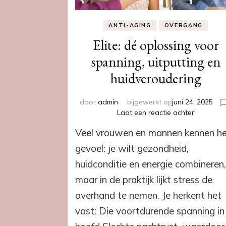
ANTI-AGING
OVERGANG
Elite: dé oplossing voor
spanning, uitputting en
huidveroudering
door
admin
bijgewerkt op
juni 24, 2025
op
Laat een reactie achter
Elite:
Veel vrouwen en mannen kennen h
dé
oplossing
gevoel: je wilt gezondheid,
voor
huidconditie en energie combineren
spanning,
uitputting
maar in de praktijk lijkt stress de
en
overhand te nemen. Je herkent het
huidvero
vast: Die voortdurende spanning in