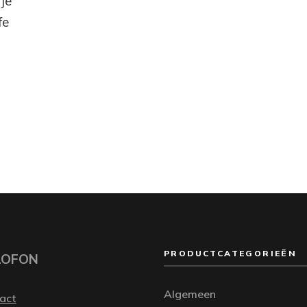
je
fe
PRODUCTCATEGORIEËN
LOFON
Algemeen
act