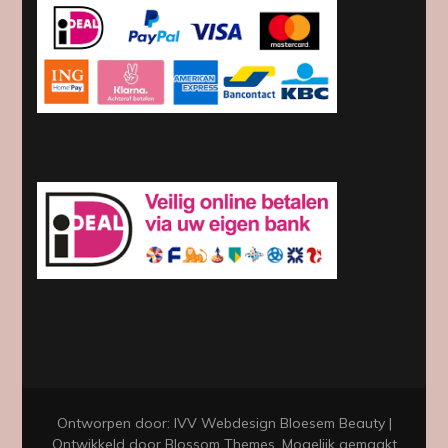
Ontworpen door: IVV Webdesign
Bloesem Beauty |
Ontwikkeld door
Blossom Themes
. Mogelijk gemaakt