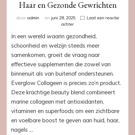
Haar en Gezonde Gewrichten
door
admin
on
juni 28, 2025
Laat een reactie
op
achter
Everglow
In een wereld waarin gezondheid,
Collageen
–
schoonheid en welzijn steeds meer
Jouw
samenkomen, groeit de vraag naar
Sleutel
tot
effectieve supplementen die zowel van
Stralende
binnenuit als van buitenaf ondersteunen.
Huid,
Sterk
Everglow Collageen is precies zo’n product.
Haar
Deze krachtige beauty blend combineert
en
Gezonde
marine collageen met antioxidanten,
Gewrichten
vitaminen en superfoods om een zichtbare
en voelbare boost te geven aan huid, haar,
nagels …