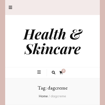
Health &
Skincare
0
Tag:
dagcreme
Home
/
dagcreme