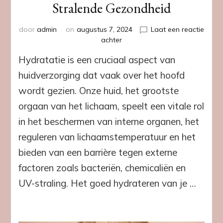
Stralende Gezondheid
door
admin
on
augustus 7, 2024
Laat een reactie
op
achter
Het
Hydratatie is een cruciaal aspect van
Belang
van
huidverzorging dat vaak over het hoofd
Je
wordt gezien. Onze huid, het grootste
Huid
Hydrateren:
orgaan van het lichaam, speelt een vitale rol
De
in het beschermen van interne organen, het
Sleutel
tot
reguleren van lichaamstemperatuur en het
een
bieden van een barrière tegen externe
Stralende
Gezondheid
factoren zoals bacteriën, chemicaliën en
UV-straling. Het goed hydrateren van je …