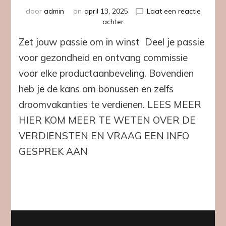
door
admin
on
april 13, 2025
Laat een reactie
op
achter
Zet
Zet jouw passie om in winst Deel je passie
jouw
passie
voor gezondheid en ontvang commissie
om
voor elke productaanbeveling. Bovendien
in
winst
heb je de kans om bonussen en zelfs
droomvakanties te verdienen. LEES MEER
HIER KOM MEER TE WETEN OVER DE
VERDIENSTEN EN VRAAG EEN INFO
GESPREK AAN