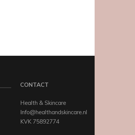
CONTACT
Health & Skincare
Info@healthandskincare.nl
KVK 75892774