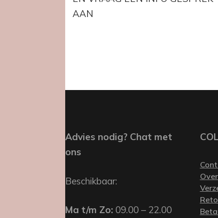
AAN
Advies nodig? Chat met
CO
ons
Cont
Over
Beschikbaar:
Verz
Reto
Ma t/m Zo:
09.00 – 22.00
Beta