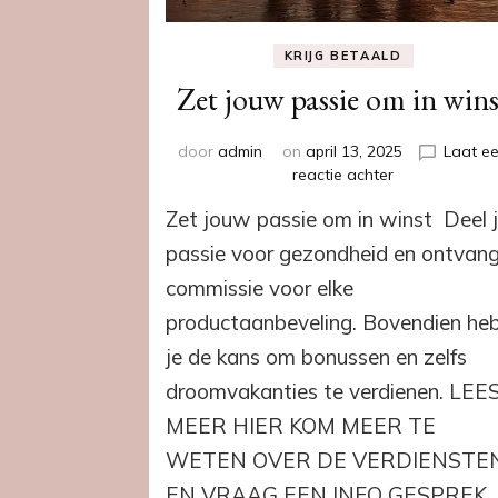
KRIJG BETAALD
Zet jouw passie om in wins
door
admin
on
april 13, 2025
Laat e
op
reactie achter
Zet
Zet jouw passie om in winst Deel 
jouw
passie
passie voor gezondheid en ontvan
om
commissie voor elke
in
winst
productaanbeveling. Bovendien he
je de kans om bonussen en zelfs
droomvakanties te verdienen. LEE
MEER HIER KOM MEER TE
WETEN OVER DE VERDIENSTE
EN VRAAG EEN INFO GESPREK