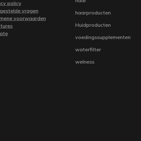
haar
acy policy
 gestelde vragen
haarproducten
mene voorwaarden
Huidproducten
tures
iate
voedingssupplementen
waterfilter
welness