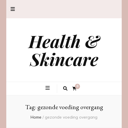
Health &
Skincare
0
Tag:
gezonde voeding overgang
Home
/
gezonde voeding overgang