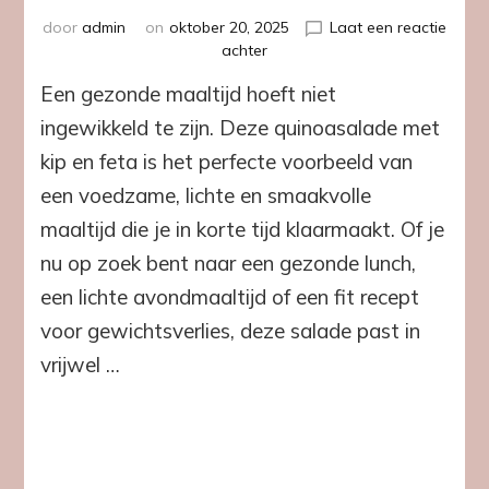
door
admin
on
oktober 20, 2025
Laat een reactie
op
achter
Quinoasalade
Een gezonde maaltijd hoeft niet
met
kip
ingewikkeld te zijn. Deze quinoasalade met
en
kip en feta is het perfecte voorbeeld van
feta
–
een voedzame, lichte en smaakvolle
fris,
maaltijd die je in korte tijd klaarmaakt. Of je
voedzaam
en
nu op zoek bent naar een gezonde lunch,
perfect
een lichte avondmaaltijd of een fit recept
in
balans
voor gewichtsverlies, deze salade past in
vrijwel …