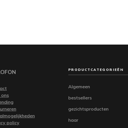
PRODUCTCATEGORIEËN
LOFON
Algemeen
act
 ons
bestsellers
ending
urneren
gezichtsproducten
almogelijkheden
haar
acy policy