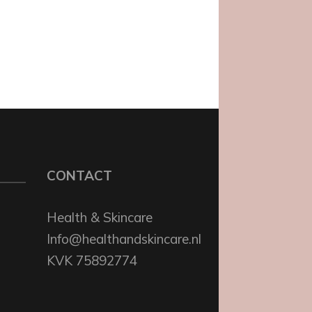
CONTACT
Health & Skincare
Info@healthandskincare.nl
KVK 75892774