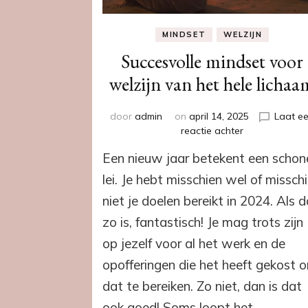
MINDSET
WELZIJN
Succesvolle mindset voor
welzijn van het hele lichaa
door
admin
on
april 14, 2025
Laat e
op
reactie achter
Succesvolle
Een nieuw jaar betekent een schon
mindset
voor
lei. Je hebt misschien wel of missch
welzijn
niet je doelen bereikt in 2024. Als 
van
het
zo is, fantastisch! Je mag trots zijn
hele
op jezelf voor al het werk en de
lichaam
opofferingen die het heeft gekost 
dat te bereiken. Zo niet, dan is dat
ook goed! Soms loopt het …