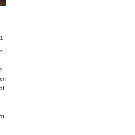
m
en
e
ien
dat
om