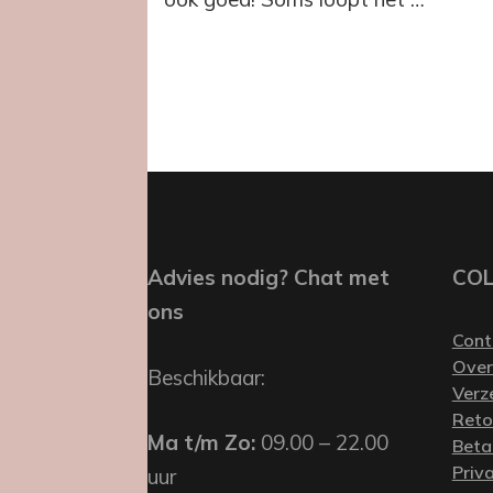
Advies nodig? Chat met
CO
ons
Cont
Over
Beschikbaar:
Verz
Reto
Ma t/m Zo:
09.00 – 22.00
Beta
Priv
uur