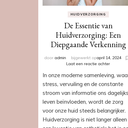
HUIDVERZORGING
De Essentie van
Huidverzorging: Een
Diepgaande Verkenning
door
admin
bijgewerkt op
april 14, 2024
op
Laat een reactie achter
De
In onze moderne samenleving, waa
Essentie
van
stress, vervuiling en de constante
Huidverzo
stroom van informatie ons dagelijk
Een
Diepgaa
leven beïnvloeden, wordt de zorg
Verkenni
voor onze huid steeds belangrijker.
Huidverzorging is niet langer alleen