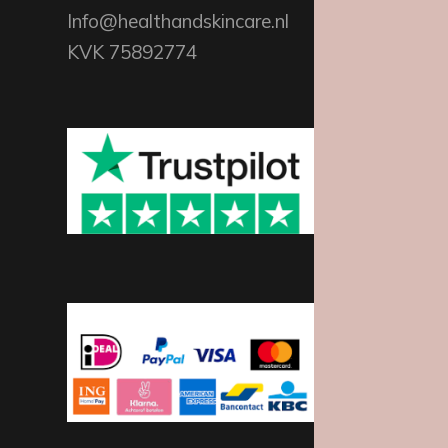
Info@healthandskincare.nl
KVK 75892774