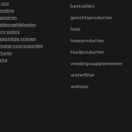
 ons
bestsellers
ending
urneren
gezichtsproducten
almogelijkheden
haar
acy policy
 gestelde vragen
haarproducten
mene voorwaarden
Huidproducten
tures
iate
voedingssupplementen
waterfilter
welness