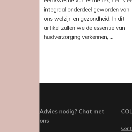
een kwestie van esthetiek; het is e
integraal onderdeel geworden van
ons welzijn en gezondheid. In dit
artikel zullen we de essentie van
huidverzorging verkennen, …
Advies nodig? Chat met
CO
ons
Cont