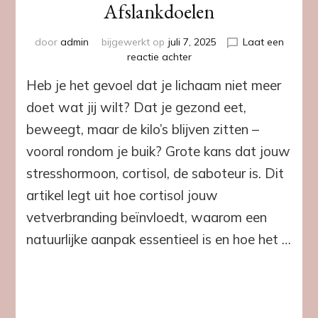
Afslankdoelen
door
admin
bijgewerkt op
juli 7, 2025
Laat een
op
reactie achter
Cortisol,
Heb je het gevoel dat je lichaam niet meer
Cravings
&
doet wat jij wilt? Dat je gezond eet,
Gewicht:
beweegt, maar de kilo’s blijven zitten –
De
Onzichtbare
vooral rondom je buik? Grote kans dat jouw
Rem
stresshormoon, cortisol, de saboteur is. Dit
op
Jouw
artikel legt uit hoe cortisol jouw
Afslankdoelen
vetverbranding beïnvloedt, waarom een
natuurlijke aanpak essentieel is en hoe het …