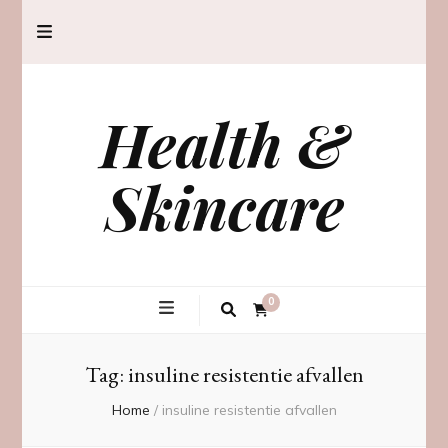
Health &
Skincare
0
Tag:
insuline resistentie afvallen
Home
/
insuline resistentie afvallen