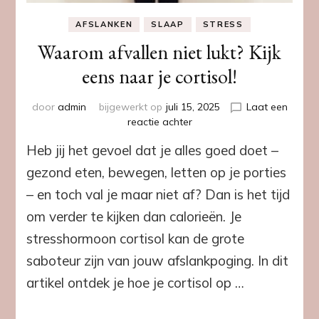
AFSLANKEN
SLAAP
STRESS
Waarom afvallen niet lukt? Kijk
eens naar je cortisol!
door
admin
bijgewerkt op
juli 15, 2025
Laat een
op
reactie achter
Waarom
Heb jij het gevoel dat je alles goed doet –
afvallen
niet
gezond eten, bewegen, letten op je porties
lukt?
– en toch val je maar niet af? Dan is het tijd
Kijk
eens
om verder te kijken dan calorieën. Je
naar
stresshormoon cortisol kan de grote
je
cortisol!
saboteur zijn van jouw afslankpoging. In dit
artikel ontdek je hoe je cortisol op …