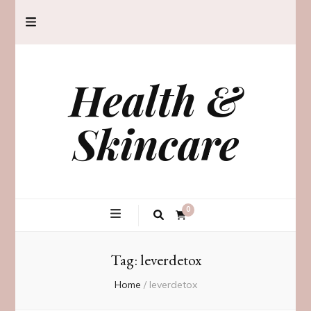
Health &
Skincare
0
Tag:
leverdetox
Home
/
leverdetox