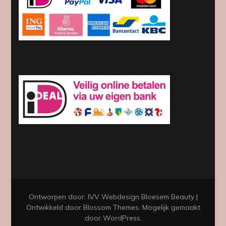
Ontworpen door: IVV Webdesign
Bloesem Beauty |
Ontwikkeld door
Blossom Themes
. Mogelijk gemaakt
door
WordPress
.