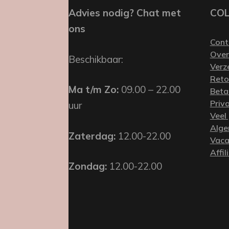
Advies nodig? Chat met
CO
ons
Cont
Over
Beschikbaar:
Verz
Reto
Ma t/m Zo:
09.00 – 22.00
Beta
Priv
uur
Veel
Alge
Zaterdag:
12.00-22.00
Vaca
Affil
Zondag:
12.00-22.00