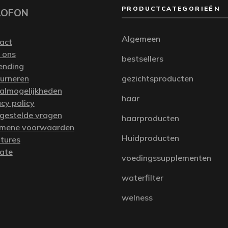
PRODUCTCATEGORIEËN
LOFON
Algemeen
act
 ons
bestsellers
ending
urneren
gezichtsproducten
almogelijkheden
haar
acy policy
 gestelde vragen
haarproducten
mene voorwaarden
Huidproducten
tures
iate
voedingssupplementen
waterfilter
welness