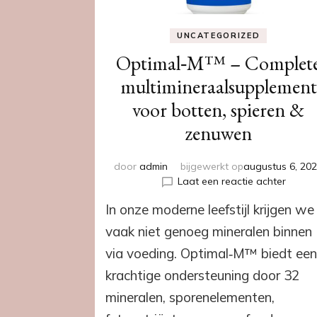
UNCATEGORIZED
Optimal‑M™ – Complet
multimineraalsupplement
voor botten, spieren &
zenuwen
door
admin
bijgewerkt op
augustus 6, 20
op
Laat een reactie achter
Optim
In onze moderne leefstijl krijgen we
–
Compl
vaak niet genoeg mineralen binnen
multim
via voeding. Optimal‑M™ biedt ee
voor
botten
krachtige ondersteuning door 32
spiere
mineralen, sporenelementen,
&
zenuw