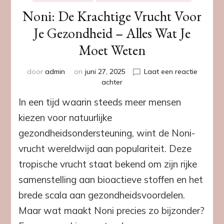
Noni: De Krachtige Vrucht Voor
Je Gezondheid – Alles Wat Je
Moet Weten
door
admin
on
juni 27, 2025
Laat een reactie
op
achter
Noni:
In een tijd waarin steeds meer mensen
De
Krachtige
kiezen voor natuurlijke
Vrucht
gezondheidsondersteuning, wint de Noni-
Voor
Je
vrucht wereldwijd aan populariteit. Deze
Gezondheid
tropische vrucht staat bekend om zijn rijke
–
Alles
samenstelling aan bioactieve stoffen en het
Wat
brede scala aan gezondheidsvoordelen.
Je
Moet
Maar wat maakt Noni precies zo bijzonder?
Weten