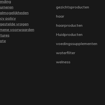
ending
urneren
gezichtsproducten
almogelijkheden
haar
acy policy
 gestelde vragen
haarproducten
mene voorwaarden
Huidproducten
tures
iate
voedingssupplementen
waterfilter
welness