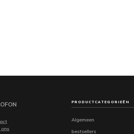
PRODUCTCATEGORIEËN
LOFON
Algemeen
act
 ons
bestsellers