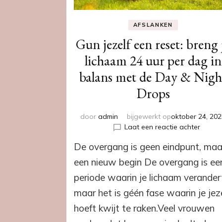
AFSLANKEN
Gun jezelf een reset: breng 
lichaam 24 uur per dag in
balans met de Day & Nigh
Drops
door
admin
bijgewerkt op
oktober 24, 20
op
Laat een reactie achter
Gun
De overgang is geen eindpunt, maa
jezelf
een
een nieuw begin De overgang is ee
reset:
periode waarin je lichaam verander
breng
je
maar het is géén fase waarin je jez
lichaa
hoeft kwijt te raken.Veel vrouwen
24
uur