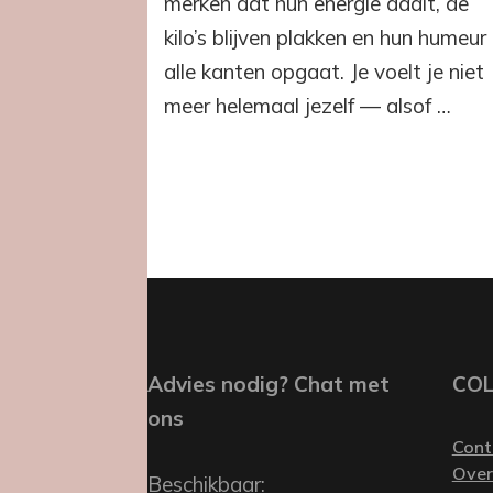
merken dat hun energie daalt, de
per
kilo’s blijven plakken en hun humeur
dag
in
alle kanten opgaat. Je voelt je niet
balans
meer helemaal jezelf — alsof …
met
de
Day
&
Night
Drops
Advies nodig? Chat met
CO
ons
Cont
Over
Beschikbaar: