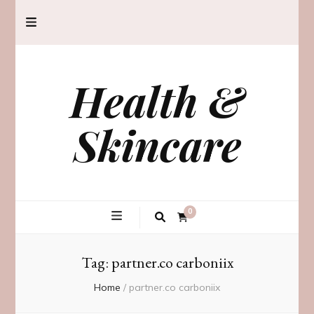
Health &
Skincare
0
Tag:
partner.co carboniix
Home
/
partner.co carboniix