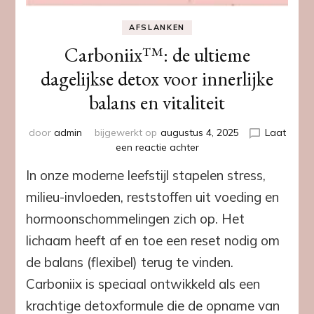
AFSLANKEN
Carboniix™: de ultieme
dagelijkse detox voor innerlijke
balans en vitaliteit
door
admin
bijgewerkt op
augustus 4, 2025
Laat
op
een reactie achter
Carboniix™:
In onze moderne leefstijl stapelen stress,
de
ultieme
milieu-invloeden, reststoffen uit voeding en
dagelijkse
hormoonschommelingen zich op. Het
detox
voor
lichaam heeft af en toe een reset nodig om
innerlijke
de balans (flexibel) terug te vinden.
balans
en
Carboniix is speciaal ontwikkeld als een
vitaliteit
krachtige detoxformule die de opname van