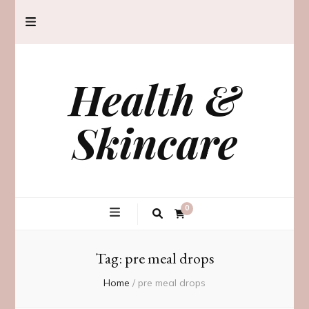
Health &
Skincare
0
Tag:
pre meal drops
Home
/
pre meal drops