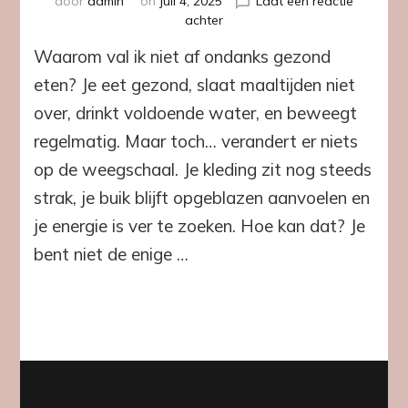
door
admin
on
juli 4, 2025
Laat een reactie
op
achter
Waarom
Waarom val ik niet af ondanks gezond
val
ik
eten? Je eet gezond, slaat maaltijden niet
niet
over, drinkt voldoende water, en beweegt
af
ondanks
regelmatig. Maar toch… verandert er niets
gezond
op de weegschaal. Je kleding zit nog steeds
eten?
strak, je buik blijft opgeblazen aanvoelen en
je energie is ver te zoeken. Hoe kan dat? Je
bent niet de enige …