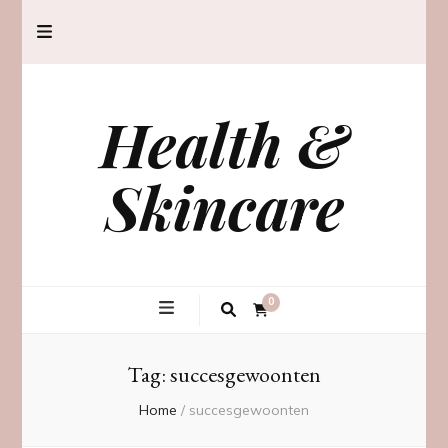
Health &
Skincare
0
Tag:
succesgewoonten
Home
/
succesgewoonten