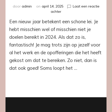
door
admin
on
april 14, 2025
Laat een reactie
op
achter
Succesvolle
Een nieuw jaar betekent een schone lei. Je
mindset
voor
hebt misschien wel of misschien niet je
welzijn
doelen bereikt in 2024. Als dat zo is,
van
het
fantastisch! Je mag trots zijn op jezelf voor
hele
al het werk en de opofferingen die het heeft
lichaam
gekost om dat te bereiken. Zo niet, dan is
dat ook goed! Soms loopt het …