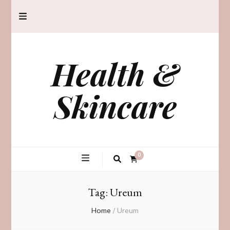
Health &
Skincare
0
Tag:
Ureum
Home
/
Ureum