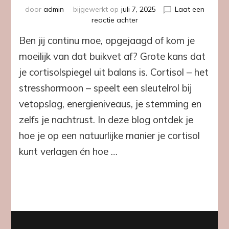
door
admin
bijgewerkt op
juli 7, 2025
Laat een
op
reactie achter
Natuurlijke
Ben jij continu moe, opgejaagd of kom je
manieren
om
moeilijk van dat buikvet af? Grote kans dat
cortisol
je cortisolspiegel uit balans is. Cortisol – het
te
verlagen
stresshormoon – speelt een sleutelrol bij
en
vetopslag, energieniveaus, je stemming en
je
vetverbranding
zelfs je nachtrust. In deze blog ontdek je
te
hoe je op een natuurlijke manier je cortisol
activeren
kunt verlagen én hoe …