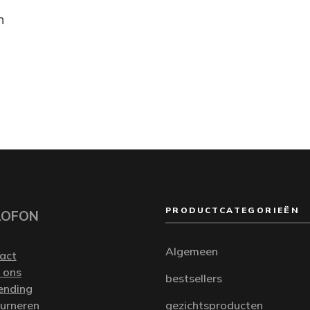
n
PRODUCTCATEGORIEËN
LOFON
Algemeen
act
 ons
bestsellers
ending
urneren
gezichtsproducten