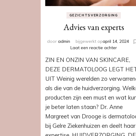
GEZICHTSVERZORGING
Advies van experts
door
admin
bijgewerkt op
april 14, 2024
op
Laat een reactie achter
Advies
ZIN EN ONZIN VAN SKINCARE,
van
experts
DEZE DERMATOLOOG LEGT HE
UIT Weinig werelden zo verwarre
als die van de huidverzorging. Welk
producten zijn een must en wat ku
je beter laten staan? Dr. Anne
Margreet van Drooge is dermatolo
bij Gelre Ziekenhuizen en deelt haar
expertise. HUIDVERZORGING, D