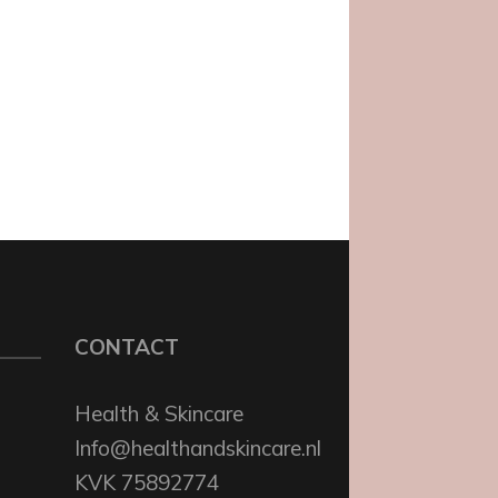
CONTACT
Health & Skincare
Info@healthandskincare.nl
KVK 75892774