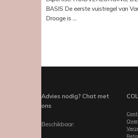
BASIS De eerste vuistregel van Va
Drooge is …
Advies nodig? Chat met
CO
ons
Cont
Over
Beschikbaar:
Verz
Reto