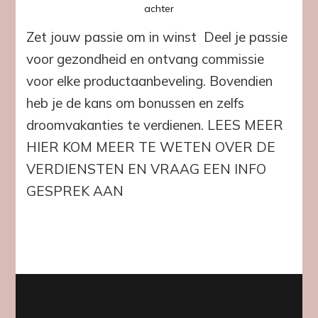
op
achter
Zet
Zet jouw passie om in winst Deel je passie
jouw
passie
voor gezondheid en ontvang commissie
om
voor elke productaanbeveling. Bovendien
in
winst
heb je de kans om bonussen en zelfs
droomvakanties te verdienen. LEES MEER
HIER KOM MEER TE WETEN OVER DE
VERDIENSTEN EN VRAAG EEN INFO
GESPREK AAN