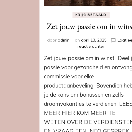
KRIJG BETAALD
Zet jouw passie om in wins
door
admin
on
april 13, 2025
Laat e
op
reactie achter
Zet
Zet jouw passie om in winst Deel 
jouw
passie
passie voor gezondheid en ontvan
om
commissie voor elke
in
winst
productaanbeveling. Bovendien he
je de kans om bonussen en zelfs
droomvakanties te verdienen. LEE
MEER HIER KOM MEER TE
WETEN OVER DE VERDIENSTE
EN VRAAG EEN INFO GESPREK