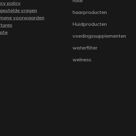
haar
acy policy
 gestelde vragen
haarproducten
mene voorwaarden
Huidproducten
tures
iate
voedingssupplementen
waterfilter
welness