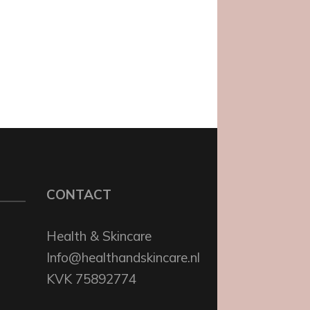
CONTACT
Health & Skincare
Info@healthandskincare.nl
KVK 75892774