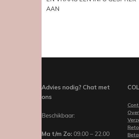
AAN
Advies nodig? Chat met
CO
ons
Cont
Over
Beschikbaar:
Verz
Reto
Ma t/m Zo:
09.00 – 22.00
Beta