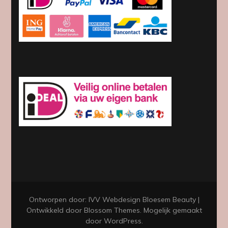
Ontworpen door: IVV Webdesign
Bloesem Beauty |
Ontwikkeld door
Blossom Themes
. Mogelijk gemaakt
door
WordPress
.