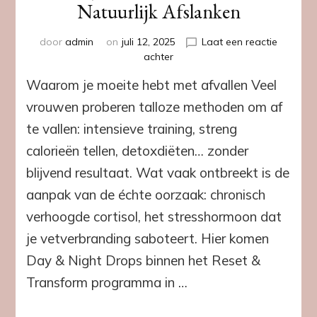
Natuurlijk Afslanken
door
admin
on
juli 12, 2025
Laat een reactie
op
achter
Wat
Waarom je moeite hebt met afvallen Veel
Doen
de
vrouwen proberen talloze methoden om af
Day
te vallen: intensieve training, streng
&
Night
calorieën tellen, detoxdiëten… zonder
Drops?
blijvend resultaat. Wat vaak ontbreekt is de
|
Reset
aanpak van de échte oorzaak: chronisch
&
verhoogde cortisol, het stresshormoon dat
Transform
voor
je vetverbranding saboteert. Hier komen
Natuurlijk
Day & Night Drops binnen het Reset &
Afslanken
Transform programma in …