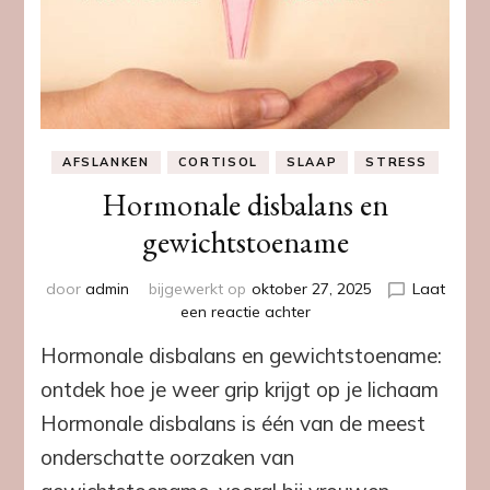
AFSLANKEN
CORTISOL
SLAAP
STRESS
Hormonale disbalans en
gewichtstoename
door
admin
bijgewerkt op
oktober 27, 2025
Laat
op
een reactie achter
Hormonale
Hormonale disbalans en gewichtstoename:
disbalans
en
ontdek hoe je weer grip krijgt op je lichaam
gewichtstoename
Hormonale disbalans is één van de meest
onderschatte oorzaken van