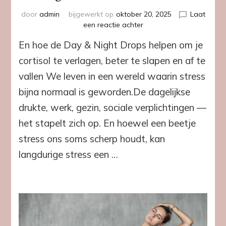
door
admin
bijgewerkt op
oktober 20, 2025
Laat
op
een reactie achter
Stress:
En hoe de Day & Night Drops helpen om je
de
stille
cortisol te verlagen, beter te slapen en af te
boosdoener
vallen We leven in een wereld waarin stress
die
je
bijna normaal is geworden.De dagelijkse
gezondheid
drukte, werk, gezin, sociale verplichtingen —
saboteert
het stapelt zich op. En hoewel een beetje
stress ons soms scherp houdt, kan
langdurige stress een …