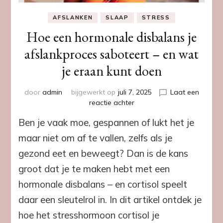
AFSLANKEN
SLAAP
STRESS
Hoe een hormonale disbalans je
afslankproces saboteert – en wat
je eraan kunt doen
door
admin
bijgewerkt op
juli 7, 2025
Laat een
op
reactie achter
Hoe
Ben je vaak moe, gespannen of lukt het je
een
hormonale
maar niet om af te vallen, zelfs als je
disbalans
gezond eet en beweegt? Dan is de kans
je
afslankproces
groot dat je te maken hebt met een
saboteert
hormonale disbalans – en cortisol speelt
–
en
daar een sleutelrol in. In dit artikel ontdek je
wat
hoe het stresshormoon cortisol je
je