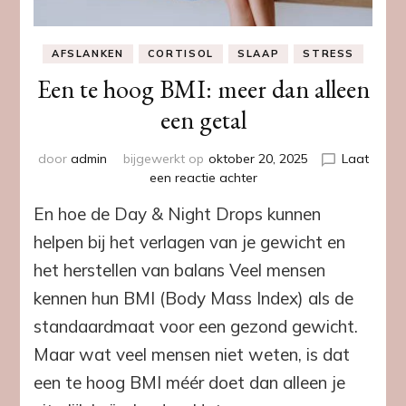
AFSLANKEN
CORTISOL
SLAAP
STRESS
Een te hoog BMI: meer dan alleen
een getal
door
admin
bijgewerkt op
oktober 20, 2025
Laat
op
een reactie achter
Een
En hoe de Day & Night Drops kunnen
te
hoog
helpen bij het verlagen van je gewicht en
BMI:
het herstellen van balans Veel mensen
meer
dan
kennen hun BMI (Body Mass Index) als de
alleen
standaardmaat voor een gezond gewicht.
een
getal
Maar wat veel mensen niet weten, is dat
een te hoog BMI méér doet dan alleen je