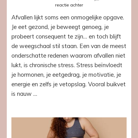
op
reactie achter
Waarom
Afvallen lijkt soms een onmogelijke opgave.
te
veel
Je eet gezond, je beweegt genoeg, je
stress
probeert consequent te zijn… en toch blijft
het
afvallen
de weegschaal stil staan. Een van de meest
saboteert
onderschatte redenen waarom afvallen niet
lukt, is chronische stress. Stress beïnvloedt
je hormonen, je eetgedrag, je motivatie, je
energie en zelfs je vetopslag. Vooral buikvet
is nauw …