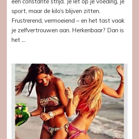
een constante strijd. Je let op je voeding, je
Drops
–
sport, maar de kilo’s blijven zitten.
Gezond
Frustrerend, vermoeiend – en het tast vaak
afslanken,
ook
je zelfvertrouwen aan. Herkenbaar? Dan is
bij
het …
stress