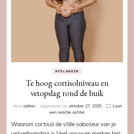
AFSLANKEN
Te hoog cortisolniveau en
vetopslag rond de buik
door
admin
bijgewerkt op
oktober 27, 2025
Laat
op
een reactie achter
Te
Waarom cortisol de stille saboteur van je
hoog
cortisolniveau
vetverbranding is Veel vrouwen merken het: