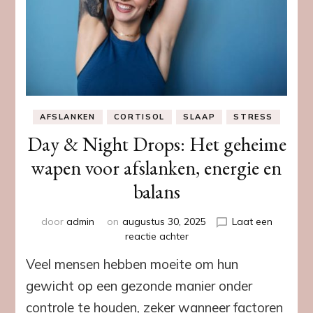
AFSLANKEN
CORTISOL
SLAAP
STRESS
Day & Night Drops: Het geheime
wapen voor afslanken, energie en
balans
door
admin
on
augustus 30, 2025
Laat een
op
reactie achter
Day
Veel mensen hebben moeite om hun
&
Night
gewicht op een gezonde manier onder
Drops:
controle te houden, zeker wanneer factoren
Het