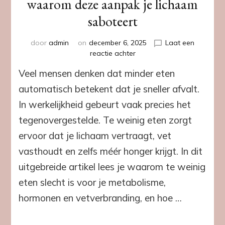
waarom deze aanpak je lichaam
saboteert
door
admin
on
december 6, 2025
Laat een
op
reactie achter
Te
Veel mensen denken dat minder eten
weinig
eten
automatisch betekent dat je sneller afvalt.
en
In werkelijkheid gebeurt vaak precies het
afvallen:
waarom
tegenovergestelde. Te weinig eten zorgt
deze
ervoor dat je lichaam vertraagt, vet
aanpak
je
vasthoudt en zelfs méér honger krijgt. In dit
lichaam
uitgebreide artikel lees je waarom te weinig
saboteert
eten slecht is voor je metabolisme,
hormonen en vetverbranding, en hoe …