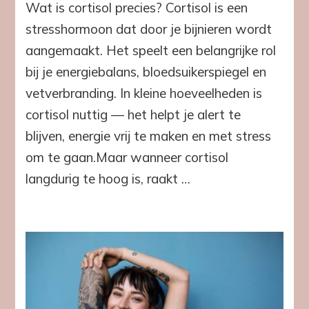
Wat is cortisol precies? Cortisol is een
hoog
cortisol:
stresshormoon dat door je bijnieren wordt
de
aangemaakt. Het speelt een belangrijke rol
stille
saboteur
bij je energiebalans, bloedsuikerspiegel en
van
vetverbranding. In kleine hoeveelheden is
je
vetverbranding
cortisol nuttig — het helpt je alert te
(en
blijven, energie vrij te maken en met stress
hoe
je
om te gaan.Maar wanneer cortisol
het
langdurig te hoog is, raakt …
kunt
verlagen
met
de
Day
&
Night
Drops)