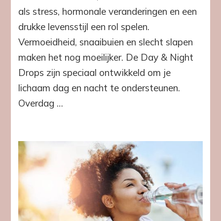
geheime
als stress, hormonale veranderingen en een
wapen
drukke levensstijl een rol spelen.
voor
afslanken,
Vermoeidheid, snaaibuien en slecht slapen
energie
maken het nog moeilijker. De Day & Night
en
balans
Drops zijn speciaal ontwikkeld om je
lichaam dag en nacht te ondersteunen.
Overdag …