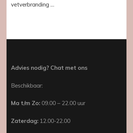
eraan
vetverbranding …
kunt
doen
Advies nodig? Chat met ons
Beschikbaar:
Ma t/m Zo:
09.00 – 22.00 uur
Zaterdag:
12.00-22.00