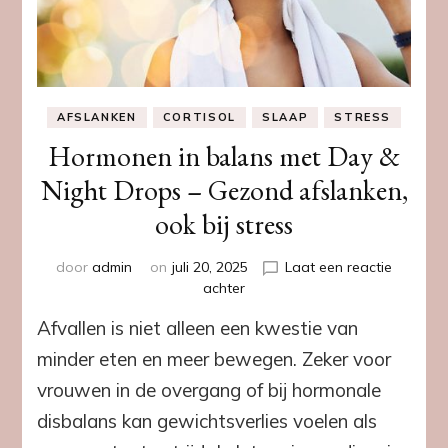
AFSLANKEN
CORTISOL
SLAAP
STRESS
Hormonen in balans met Day &
Night Drops – Gezond afslanken,
ook bij stress
door
admin
on
juli 20, 2025
Laat een reactie
op
achter
Hormonen
Afvallen is niet alleen een kwestie van
in
balans
minder eten en meer bewegen. Zeker voor
met
vrouwen in de overgang of bij hormonale
Day
&
disbalans kan gewichtsverlies voelen als
Night