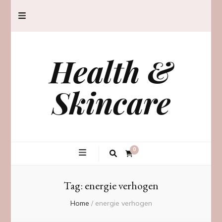
Health &
Skincare
0
Tag:
energie verhogen
Home
/
energie verhogen