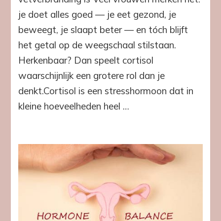
en
je doet alles goed — je eet gezond, je
vetopslag
rond
beweegt, je slaapt beter — en tóch blijft
de
het getal op de weegschaal stilstaan.
buik
Herkenbaar? Dan speelt cortisol
waarschijnlijk een grotere rol dan je
denkt.Cortisol is een stresshormoon dat in
kleine hoeveelheden heel …