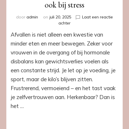
ook bij stress
door
admin
on
juli 20, 2025
Laat een reactie
op
achter
Hormonen
Afvallen is niet alleen een kwestie van
in
balans
minder eten en meer bewegen. Zeker voor
met
vrouwen in de overgang of bij hormonale
Day
&
disbalans kan gewichtsverlies voelen als
Night
een constante strijd. Je let op je voeding, je
Drops
–
sport, maar de kilo’s blijven zitten.
Gezond
Frustrerend, vermoeiend – en het tast vaak
afslanken,
ook
je zelfvertrouwen aan. Herkenbaar? Dan is
bij
het …
stress