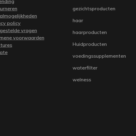
ending
urneren
gezichtsproducten
almogelijkheden
haar
acy policy
 gestelde vragen
haarproducten
mene voorwaarden
Huidproducten
tures
iate
voedingssupplementen
waterfilter
welness