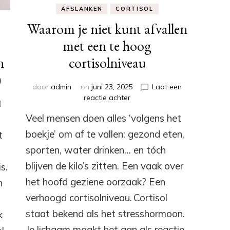
AFSLANKEN
CORTISOL
Waarom je niet kunt afvallen
met een te hoog
cortisolniveau
n
)
door
admin
on
juni 23, 2025
Laat een
op
reactie achter
Waarom
Veel mensen doen alles ‘volgens het
je
niet
boekje’ om af te vallen: gezond eten,
t
kunt
sporten, water drinken… en tóch
afvallen
met
blijven de kilo’s zitten. Een vaak over
s.
oces
een
het hoofd geziene oorzaak? Een
n
te
hoog
verhoogd cortisolniveau. Cortisol
cortisolniveau
staat bekend als het stresshormoon.
k
Je lichaam maakt het aan als reactie