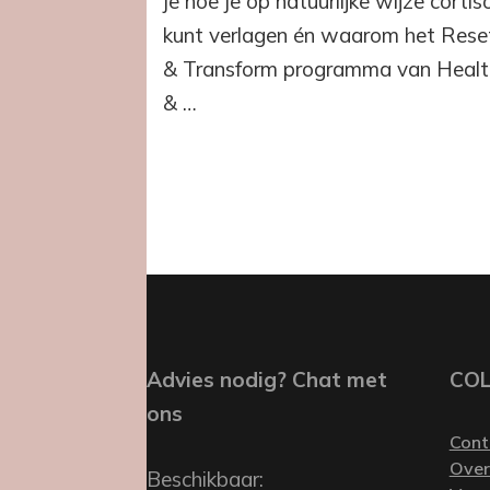
je hoe je op natuurlijke wijze cortis
kunt
doen)
kunt verlagen én waarom het Rese
& Transform programma van Healt
& …
Advies nodig? Chat met
CO
ons
Cont
Over
Beschikbaar: