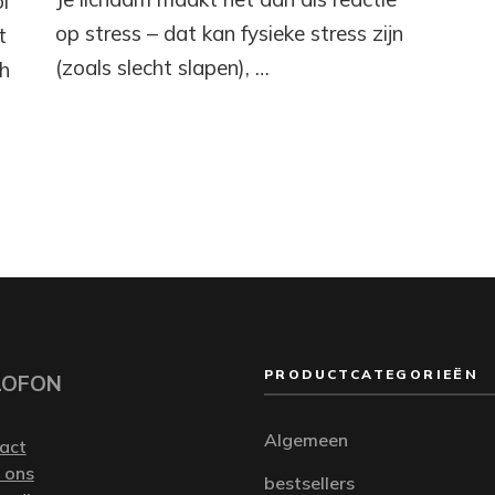
ol
op stress – dat kan fysieke stress zijn
t
(zoals slecht slapen), …
h
PRODUCTCATEGORIEËN
LOFON
Algemeen
act
 ons
bestsellers