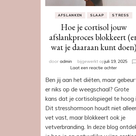
AFSLANKEN
SLAAP
STRESS
Hoe je cortisol jouw
afslankproces blokkeert (e
wat je daaraan kunt doen
door
admin
bijgewerkt op
juli 19, 2025
op
Laat een reactie achter
Hoe
Ben jij aan het diëten, maar gebeur
je
cortisol
er niks op de weegschaal? Grote
jouw
kans dat je cortisolspiegel te hoog i
afslankpr
blokkeert
Dit stresshormoon houdt niet allee
(en
vet vast, maar blokkeert ook je
wat
je
vetverbranding. In deze blog ontde
daaraan