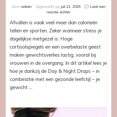
door
admin
bijgewerkt op
juli 21, 2025
Laat een
op
reactie achter
Stress
Afvallen is vaak veel meer dan calorieën
de
baas:
tellen en sporten. Zeker wanneer stress je
Gezond
dagelijkse metgezel is. Hoge
afslanken
met
cortisolspiegels en een overbelaste geest
Day
maken gewichtsverlies lastig, vooral bij
&
Night
vrouwen in de overgang. In dit artikel lees je
Drops
hoe je dankzij de Day & Night Drops – in
combinatie met een gezonde leefstijl – je
gewicht …