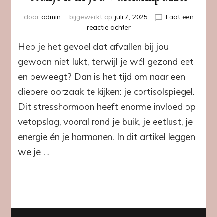
door
admin
bijgewerkt op
juli 7, 2025
Laat een
op
reactie achter
Waarom
Heb je het gevoel dat afvallen bij jou
cortisol
het
gewoon niet lukt, terwijl je wél gezond eet
ontbrekende
en beweegt? Dan is het tijd om naar een
stukje
is
diepere oorzaak te kijken: je cortisolspiegel.
in
Dit stresshormoon heeft enorme invloed op
jouw
afslankpuzzel
vetopslag, vooral rond je buik, je eetlust, je
energie én je hormonen. In dit artikel leggen
we je …