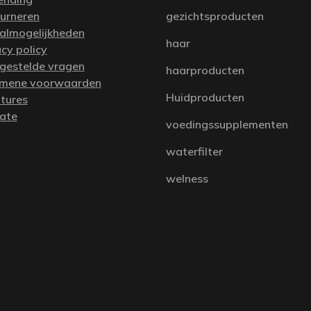
urneren
gezichtsproducten
almogelijkheden
haar
acy policy
 gestelde vragen
haarproducten
mene voorwaarden
Huidproducten
tures
iate
voedingssupplementen
waterfilter
welness