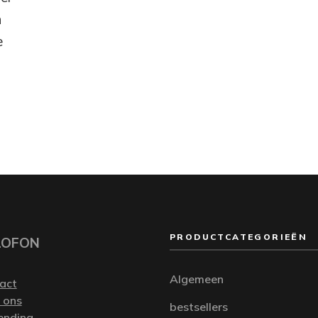
n
e
PRODUCTCATEGORIEËN
LOFON
Algemeen
act
 ons
bestsellers
ending