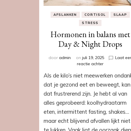
AFSLANKEN
CORTISOL
SLAAP
STRESS
Hormonen in balans met
Day & Night Drops
door
admin
on
juli 19, 2025
Laat ee
op
reactie achter
Hormonen
Als de kilo’s niet meewerken ondan
in
balans
dat je gezond eet en beweegt, kan
met
dat frustrerend zijn. Je hebt al van
Day
&
alles geprobeerd: koolhydraatarm
Night
eten, intermittent fasting, shakes…
Drops
maar echt blijvend afvallen lijkt niet
te lukken. Vaak ligt de oorzaak die