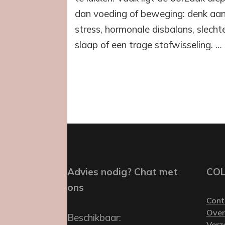
dan voeding of beweging: denk aa
stress, hormonale disbalans, slecht
slaap of een trage stofwisseling. …
Advies nodig? Chat met
CO
ons
Cont
Over
Beschikbaar:
Verz